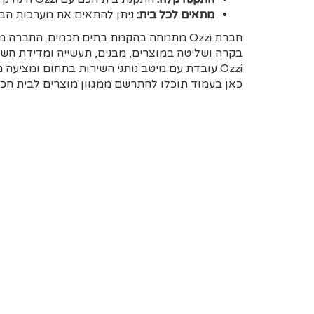
מתאים לכל בית:
ניתן להתאים את מערכות הבית החכם ש
חברת Ozzi מתמחה בהקמת בתים חכמים. החב
בקרה ושליטה במוצרים, מבנים, תעשייה ומדידת חשמ
Ozzi עובדת עם מיטב נותני השירות בתחום ומציעה מוצרים אמינים, חסכוניים וידידותיים למשתמש.
כאן בעמוד תוכלו להתרשם ממגוון מוצרים לבית חכם ו
Shelly - מהפכה בבית החכם
Shelly
הם משפחה של מוצרי IoT מוד
חברת הייטק יצירתית בשם אלטרקו רובוטיקס. המשו
סופר קומפקטי, התקנה פשוטה, חיבור ישיר לרשת הא
ביחידה נוספת, הגדרות או תכנות ומחיר נגיש לכל כיס
ישר מהקופסא, תוך דקות ספורות הבית שלכם בכף י
אוזי
היא החנות הרשמית של מוצרי שלי Shelly בישראל.