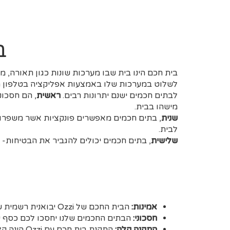
n
e
e
*
ב
בית חכם הינו בית שבו מערכות שונות כגון תאורה, מ
לשלוט במערכות שלו באמצעות אפליקציה בטלפון ה
לבתים חכמים ישנם יתרונות רבים.
ראשית
, הם חסכונ
מישהו בבית.
שנית
, בתים חכמים מאפשרים פונקציות אשר משפרות
לבית.
שלישית
, בתים חכמים יכולים להגביר את הבטיחות- 
אמינות:
הבית החכם של Ozzi יבואנית רשמית של מוצרי Shelly לישראל הוא המתקדם בעולם, אמין מאוד עם פונקציונאליות מתקדמות בעלות נגישה לכל בית.
חסכוני:
הבתים החכמים שלנו יחסכו לכם כסף על
התקנה קלה:
התקנת בית חכם עם Ozzi הינה קלה ומהירה.