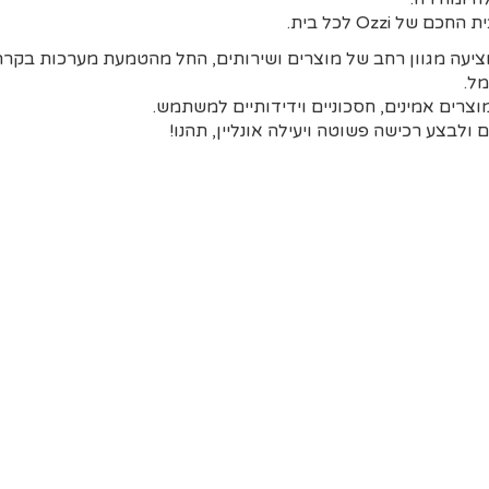
ל Ozzi לכל בית.
רה מציעה מגוון רחב של מוצרים ושירותים, החל מהטמעת מערכות בקרה
ל.
לבצע רכישה פשוטה ויעילה אונליין, תהנו!
קצת על אוזי
ולרים שמפותחים ומיוצרים באירופה על ידי
המטרה שלנו באוזי היא להביא
תף לכל המוצרים הוא גודל
בית בארץ להנות מהנוחות והב
לחוטית בבית ולענן ללא צורך
ולעשות חור בכיס.
.
אנחנו מאמינים בהנגשה. הגיע
דכם, מכל מקום בעולם.
הבית החכם להתרחש ואנחנו כאן 
פחות טכנולוגיים והמחיר נגיש לכ